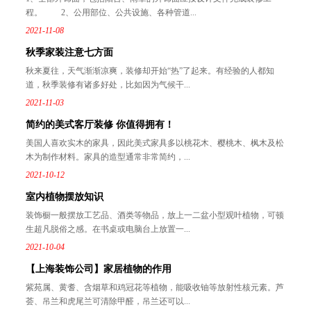
程。 2、公用部位、公共设施、各种管道...
2021-11-08
秋季家装注意七方面
秋来夏往，天气渐渐凉爽，装修却开始“热”了起来。有经验的人都知
道，秋季装修有诸多好处，比如因为气候干...
2021-11-03
简约的美式客厅装修 你值得拥有！
美国人喜欢实木的家具，因此美式家具多以桃花木、樱桃木、枫木及松
木为制作材料。家具的造型通常非常简约，...
2021-10-12
室内植物摆放知识
装饰橱一般摆放工艺品、酒类等物品，放上一二盆小型观叶植物，可顿
生超凡脱俗之感。在书桌或电脑台上放置一...
2021-10-04
【上海装饰公司】家居植物的作用
紫苑属、黄耆、含烟草和鸡冠花等植物，能吸收铀等放射性核元素。芦
荟、吊兰和虎尾兰可清除甲醛，吊兰还可以...