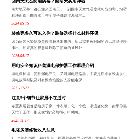
回南天怎么防潮防霉？回南天实用神器
南方地区每年都会迎来回南天，一到回南天空气湿度就相当饱和，墙壁
和地面都可能冒水，整个屋子都是湿漉漉的...
2024-05-15
装修完多久可以入住？装修选择什么材料环保
因为家装污染物质是慢慢释放出来的，所以需要长时间的通风才能慢慢
排出。如果真的很急建议除了简单的通风外...
2024-04-17
用电安全知识科普漏电保护器工作原理介绍
漏电保护器，简称漏电开关，又叫漏电断路器，主要是用来在设备发生
漏电故障时以及对有致命危险的人身触电保...
2021-12-22
注意5个细节让家居不在过时
布置家居就像是给房子穿一件衣服、化一个妆，潮流变化快，如果你整
天忙于工作，那么家“妆”必然很少的时间...
2021-11-17
毛坯房装修验收八注意
1、全部外饰面，包括阳台、雨罩的外饰面应按设计文件完成装修工