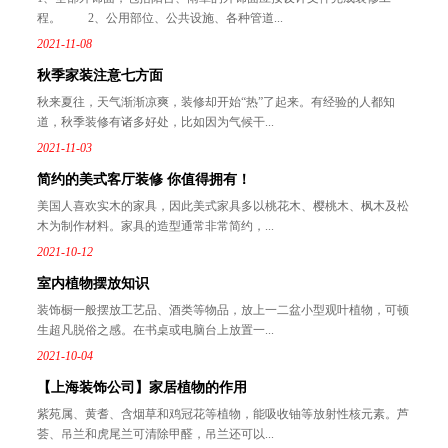
程。 2、公用部位、公共设施、各种管道...
2021-11-08
秋季家装注意七方面
秋来夏往，天气渐渐凉爽，装修却开始“热”了起来。有经验的人都知
道，秋季装修有诸多好处，比如因为气候干...
2021-11-03
简约的美式客厅装修 你值得拥有！
美国人喜欢实木的家具，因此美式家具多以桃花木、樱桃木、枫木及松
木为制作材料。家具的造型通常非常简约，...
2021-10-12
室内植物摆放知识
装饰橱一般摆放工艺品、酒类等物品，放上一二盆小型观叶植物，可顿
生超凡脱俗之感。在书桌或电脑台上放置一...
2021-10-04
【上海装饰公司】家居植物的作用
紫苑属、黄耆、含烟草和鸡冠花等植物，能吸收铀等放射性核元素。芦
荟、吊兰和虎尾兰可清除甲醛，吊兰还可以...