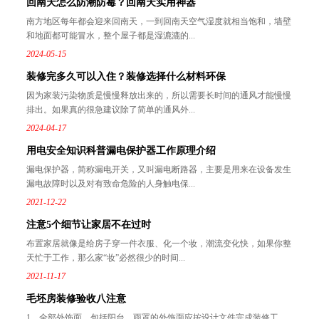
回南天怎么防潮防霉？回南天实用神器
南方地区每年都会迎来回南天，一到回南天空气湿度就相当饱和，墙壁
和地面都可能冒水，整个屋子都是湿漉漉的...
2024-05-15
装修完多久可以入住？装修选择什么材料环保
因为家装污染物质是慢慢释放出来的，所以需要长时间的通风才能慢慢
排出。如果真的很急建议除了简单的通风外...
2024-04-17
用电安全知识科普漏电保护器工作原理介绍
漏电保护器，简称漏电开关，又叫漏电断路器，主要是用来在设备发生
漏电故障时以及对有致命危险的人身触电保...
2021-12-22
注意5个细节让家居不在过时
布置家居就像是给房子穿一件衣服、化一个妆，潮流变化快，如果你整
天忙于工作，那么家“妆”必然很少的时间...
2021-11-17
毛坯房装修验收八注意
1、全部外饰面，包括阳台、雨罩的外饰面应按设计文件完成装修工