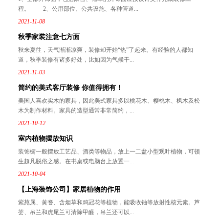
程。 2、公用部位、公共设施、各种管道...
2021-11-08
秋季家装注意七方面
秋来夏往，天气渐渐凉爽，装修却开始“热”了起来。有经验的人都知
道，秋季装修有诸多好处，比如因为气候干...
2021-11-03
简约的美式客厅装修 你值得拥有！
美国人喜欢实木的家具，因此美式家具多以桃花木、樱桃木、枫木及松
木为制作材料。家具的造型通常非常简约，...
2021-10-12
室内植物摆放知识
装饰橱一般摆放工艺品、酒类等物品，放上一二盆小型观叶植物，可顿
生超凡脱俗之感。在书桌或电脑台上放置一...
2021-10-04
【上海装饰公司】家居植物的作用
紫苑属、黄耆、含烟草和鸡冠花等植物，能吸收铀等放射性核元素。芦
荟、吊兰和虎尾兰可清除甲醛，吊兰还可以...