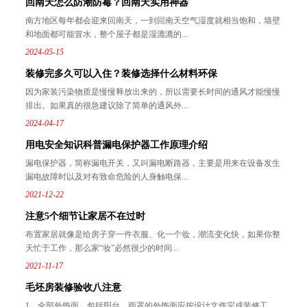
回南天怎么防潮防霉？回南天实用神器
南方地区每年都会迎来回南天，一到回南天空气湿度就相当饱和，墙壁
和地面都可能冒水，整个屋子都是湿漉漉的...
2024-05-15
装修完多久可以入住？装修选择什么材料环保
因为家装污染物质是慢慢释放出来的，所以需要长时间的通风才能慢慢
排出。如果真的很急建议除了简单的通风外...
2024-04-17
用电安全知识科普漏电保护器工作原理介绍
漏电保护器，简称漏电开关，又叫漏电断路器，主要是用来在设备发生
漏电故障时以及对有致命危险的人身触电保...
2021-12-22
注意5个细节让家居不在过时
布置家居就像是给房子穿一件衣服、化一个妆，潮流变化快，如果你整
天忙于工作，那么家“妆”必然很少的时间...
2021-11-17
毛坯房装修验收八注意
1、全部外饰面，包括阳台、雨罩的外饰面应按设计文件完成装修工