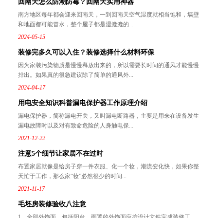
回南天怎么防潮防霉？回南天实用神器
南方地区每年都会迎来回南天，一到回南天空气湿度就相当饱和，墙壁
和地面都可能冒水，整个屋子都是湿漉漉的...
2024-05-15
装修完多久可以入住？装修选择什么材料环保
因为家装污染物质是慢慢释放出来的，所以需要长时间的通风才能慢慢
排出。如果真的很急建议除了简单的通风外...
2024-04-17
用电安全知识科普漏电保护器工作原理介绍
漏电保护器，简称漏电开关，又叫漏电断路器，主要是用来在设备发生
漏电故障时以及对有致命危险的人身触电保...
2021-12-22
注意5个细节让家居不在过时
布置家居就像是给房子穿一件衣服、化一个妆，潮流变化快，如果你整
天忙于工作，那么家“妆”必然很少的时间...
2021-11-17
毛坯房装修验收八注意
1、全部外饰面，包括阳台、雨罩的外饰面应按设计文件完成装修工