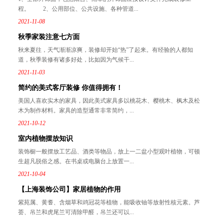
程。 2、公用部位、公共设施、各种管道...
2021-11-08
秋季家装注意七方面
秋来夏往，天气渐渐凉爽，装修却开始“热”了起来。有经验的人都知
道，秋季装修有诸多好处，比如因为气候干...
2021-11-03
简约的美式客厅装修 你值得拥有！
美国人喜欢实木的家具，因此美式家具多以桃花木、樱桃木、枫木及松
木为制作材料。家具的造型通常非常简约，...
2021-10-12
室内植物摆放知识
装饰橱一般摆放工艺品、酒类等物品，放上一二盆小型观叶植物，可顿
生超凡脱俗之感。在书桌或电脑台上放置一...
2021-10-04
【上海装饰公司】家居植物的作用
紫苑属、黄耆、含烟草和鸡冠花等植物，能吸收铀等放射性核元素。芦
荟、吊兰和虎尾兰可清除甲醛，吊兰还可以...