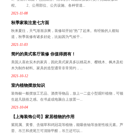
程。 2、公用部位、公共设施、各种管道...
2021-11-08
秋季家装注意七方面
秋来夏往，天气渐渐凉爽，装修却开始“热”了起来。有经验的人都知
道，秋季装修有诸多好处，比如因为气候干...
2021-11-03
简约的美式客厅装修 你值得拥有！
美国人喜欢实木的家具，因此美式家具多以桃花木、樱桃木、枫木及松
木为制作材料。家具的造型通常非常简约，...
2021-10-12
室内植物摆放知识
装饰橱一般摆放工艺品、酒类等物品，放上一二盆小型观叶植物，可顿
生超凡脱俗之感。在书桌或电脑台上放置一...
2021-10-04
【上海装饰公司】家居植物的作用
紫苑属、黄耆、含烟草和鸡冠花等植物，能吸收铀等放射性核元素。芦
荟、吊兰和虎尾兰可清除甲醛，吊兰还可以...