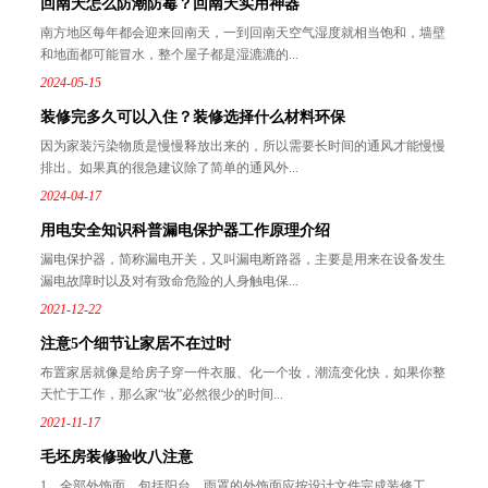
回南天怎么防潮防霉？回南天实用神器
南方地区每年都会迎来回南天，一到回南天空气湿度就相当饱和，墙壁
和地面都可能冒水，整个屋子都是湿漉漉的...
2024-05-15
装修完多久可以入住？装修选择什么材料环保
因为家装污染物质是慢慢释放出来的，所以需要长时间的通风才能慢慢
排出。如果真的很急建议除了简单的通风外...
2024-04-17
用电安全知识科普漏电保护器工作原理介绍
漏电保护器，简称漏电开关，又叫漏电断路器，主要是用来在设备发生
漏电故障时以及对有致命危险的人身触电保...
2021-12-22
注意5个细节让家居不在过时
布置家居就像是给房子穿一件衣服、化一个妆，潮流变化快，如果你整
天忙于工作，那么家“妆”必然很少的时间...
2021-11-17
毛坯房装修验收八注意
1、全部外饰面，包括阳台、雨罩的外饰面应按设计文件完成装修工