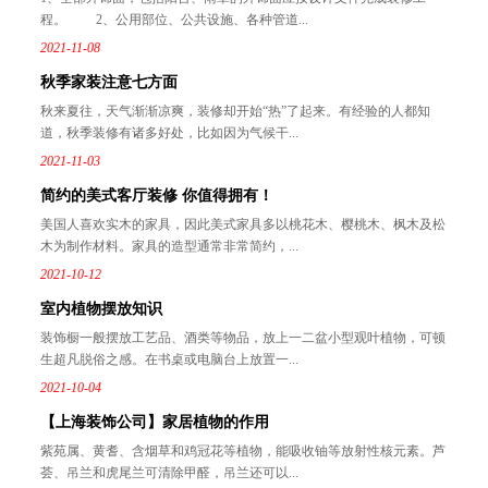
程。 2、公用部位、公共设施、各种管道...
2021-11-08
秋季家装注意七方面
秋来夏往，天气渐渐凉爽，装修却开始“热”了起来。有经验的人都知
道，秋季装修有诸多好处，比如因为气候干...
2021-11-03
简约的美式客厅装修 你值得拥有！
美国人喜欢实木的家具，因此美式家具多以桃花木、樱桃木、枫木及松
木为制作材料。家具的造型通常非常简约，...
2021-10-12
室内植物摆放知识
装饰橱一般摆放工艺品、酒类等物品，放上一二盆小型观叶植物，可顿
生超凡脱俗之感。在书桌或电脑台上放置一...
2021-10-04
【上海装饰公司】家居植物的作用
紫苑属、黄耆、含烟草和鸡冠花等植物，能吸收铀等放射性核元素。芦
荟、吊兰和虎尾兰可清除甲醛，吊兰还可以...