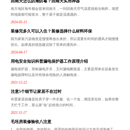
回南天怎么防潮防霉？回南天实用神器
南方地区每年都会迎来回南天，一到回南天空气湿度就相当饱和，墙壁
和地面都可能冒水，整个屋子都是湿漉漉的...
2024-05-15
装修完多久可以入住？装修选择什么材料环保
因为家装污染物质是慢慢释放出来的，所以需要长时间的通风才能慢慢
排出。如果真的很急建议除了简单的通风外...
2024-04-17
用电安全知识科普漏电保护器工作原理介绍
漏电保护器，简称漏电开关，又叫漏电断路器，主要是用来在设备发生
漏电故障时以及对有致命危险的人身触电保...
2021-12-22
注意5个细节让家居不在过时
布置家居就像是给房子穿一件衣服、化一个妆，潮流变化快，如果你整
天忙于工作，那么家“妆”必然很少的时间...
2021-11-17
毛坯房装修验收八注意
1、全部外饰面，包括阳台、雨罩的外饰面应按设计文件完成装修工